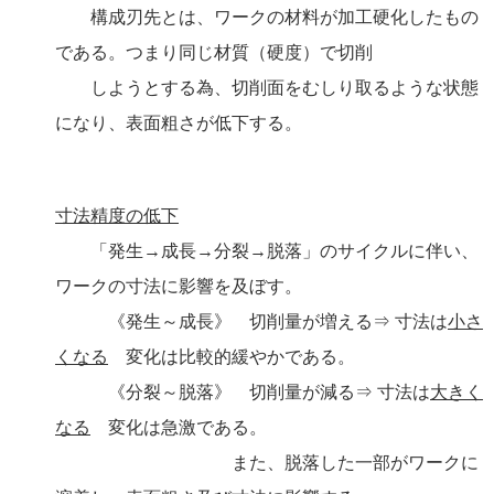
構成刃先とは、ワークの材料が加工硬化したもの
である。つまり同じ材質（硬度）で切削
しようとする為、切削面をむしり取るような状態
になり、表面粗さが低下する。
寸法精度の低下
「発生→成長→分裂→脱落」のサイクルに伴い、
ワークの寸法に影響を及ぼす。
《発生～成長》
切削量が増える⇒ 寸法は
小さ
くなる
変化は比較的緩やかである。
《分裂～脱落》 切削量が減る⇒ 寸法は
大きく
なる
変化は急激である。
また、脱落した一部がワークに