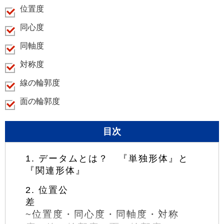
位置度
同心度
同軸度
対称度
線の輪郭度
面の輪郭度
目次
1. データムとは？ 『単独形体』と
『関連形体』
2. 位置公
位置度・同心度・同軸度・対称
~