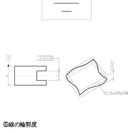
⑤線の輪郭度